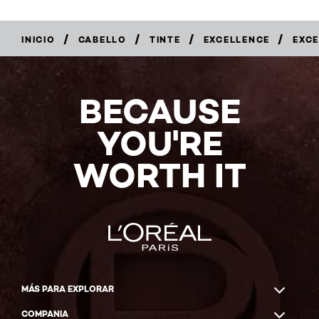
/
/
/
/
INICIO
CABELLO
TINTE
EXCELLENCE
EXCE
COMPRAR
EN
LÍNEA
BECAUSE
YOU'RE
WORTH IT
MÁS PARA EXPLORAR
COMPANIA