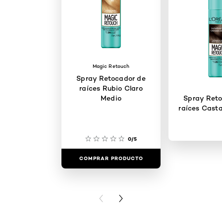
Magic Retouch
Spray Retocador de
raíces Rubio Claro
Medio
Spray Reto
raíces Cast
0/5
COMPRAR PRODUCTO
COMPRAR 
PREVIOUS CARD
NEXT CARD