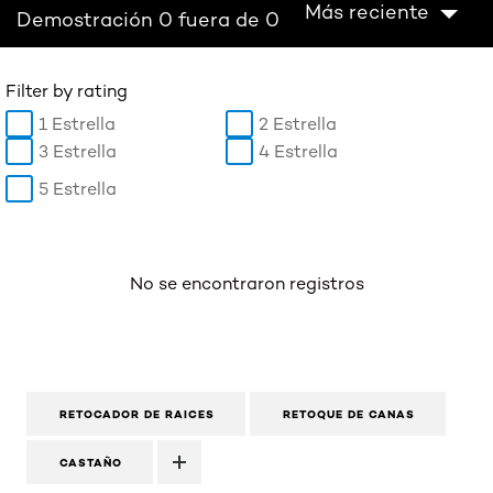
Más reciente
Demostración 0 fuera de 0
Filter by rating
1 Estrella
2 Estrella
3 Estrella
4 Estrella
5 Estrella
No se encontraron registros
RETOCADOR DE RAICES
RETOQUE DE CANAS
CASTAÑO