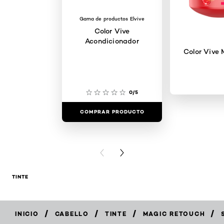
Gama de productos Elvive
Color Vive
Acondicionador
Color Vive 
0/5
COMPRAR PRODUCTO
COMPRAR 
PREVIOUS CARD
NEXT CARD
TINTE
/
/
/
/
INICIO
CABELLO
TINTE
MAGIC RETOUCH