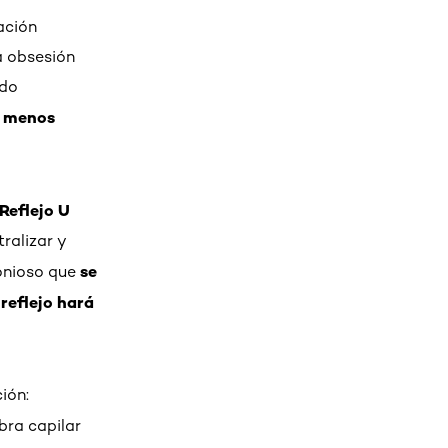
ación
a obsesión
ado
% menos
Reflejo U
ralizar y
se
monioso que
 reflejo hará
ión:
bra capilar