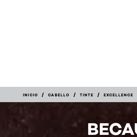
/
/
/
INICIO
CABELLO
TINTE
EXCELLENCE
COMPRAR
EN
LÍNEA
BECA