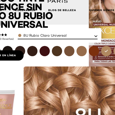
ENCE SIN
LO
COLORACIÓN
BLOG DE BELLEZA
QUIENES SOMOS
 8U RUBIO
NIVERSAL
Color
8U Rubio Claro Universal
(0 Reseñas)
 EN LÍNEA