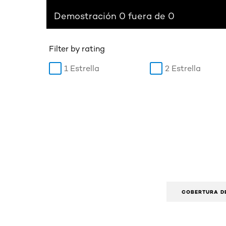
Demostración 0 fuera de 0
Filter by rating
1 Estrella
2 Estrella
COBERTURA D