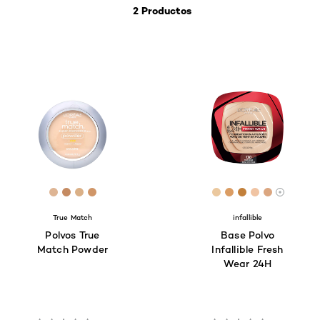
2 Productos
[Color]: #DEB594
[Color]: #C58B62
[Color]: #DAB087
[Color]: #D09668
[Color]: #EBC89E
[Color]: #DB9D
[Color]: #C2
[Color]: #
[Color]:
More sh
True Match
infallible
Polvos True
Base Polvo
Match Powder
Infallible Fresh
Wear 24H