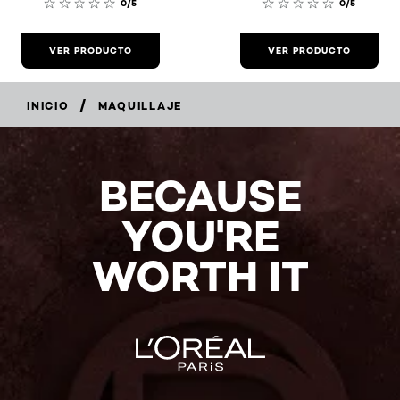
0/5
0/5
VER PRODUCTO
VER PRODUCTO
/
INICIO
MAQUILLAJE
BECAUSE
YOU'RE
WORTH IT