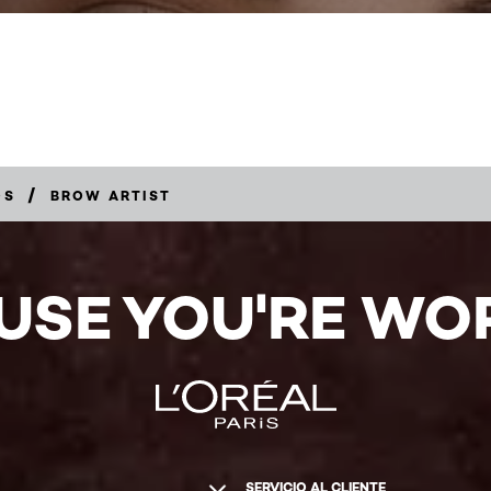
/
OS
BROW ARTIST
USE YOU'RE WOR
SERVICIO AL CLIENTE