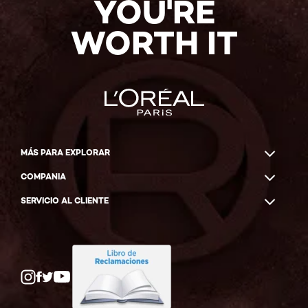
YOU'RE
WORTH IT
MÁS PARA EXPLORAR
COMPANIA
SERVICIO AL CLIENTE
Twitter
Facebook
YouTube
Instagram