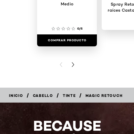
Medio
Spray Reto
raíces Cast
0/5
COMPRAR PRODUCTO
COMPRAR 
PREVIOUS CARD
NEXT CARD
/
/
/
INICIO
CABELLO
TINTE
MAGIC RETOUCH
BECAUSE