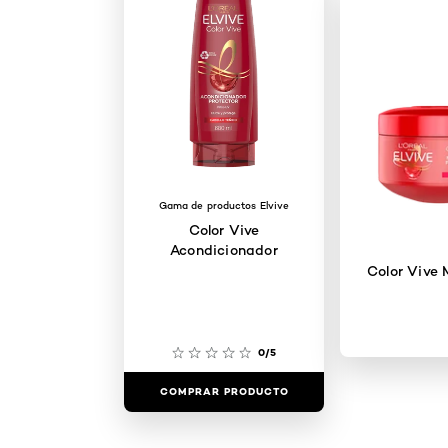
Gama de productos Elvive
Color Vive
Acondicionador
Color Vive 
0/5
COMPRAR PRODUCTO
COMPRAR 