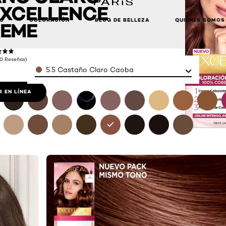
EXCELLENCE
LO
COLORACIÓN
BLOG DE BELLEZA
QUIENES SOMOS
EME
(0 Reseñas)
Color
5.5 Castaño Claro Caoba
 EN LÍNEA