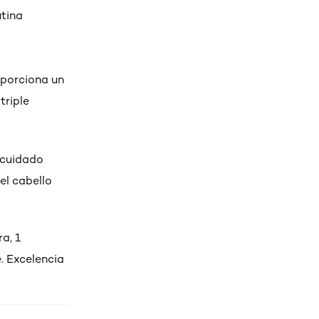
utina
oporciona un
triple
 cuidado
el cabello
a, 1
. Excelencia