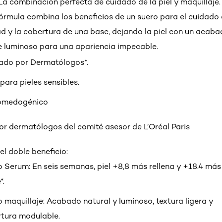
 La combinación perfecta de cuidado de la piel y maquillaje.
órmula combina los beneficios de un suero para el cuidado d
ad y la cobertura de una base, dejando la piel con un acab
 luminoso para una apariencia impecable.
ado por Dermatólogos*.
para pieles sensibles.
omedogénico
r dermatólogos del comité asesor de L’Oréal Paris
el doble beneficio:
Serum: En seis semanas, piel +8,8 más rellena y +18.4 más
*.
maquillaje: Acabado natural y luminoso, textura ligera y
tura modulable.