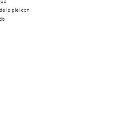
 Su
e la piel con
ado