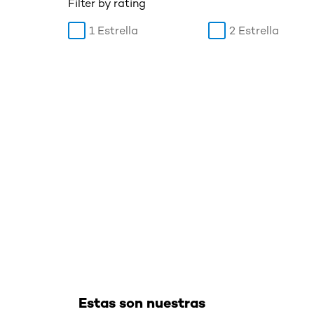
Filter by rating
1 Estrella
2 Estrella
Omitir el slider: True Match Serum Base Shades
Estas son nuestras