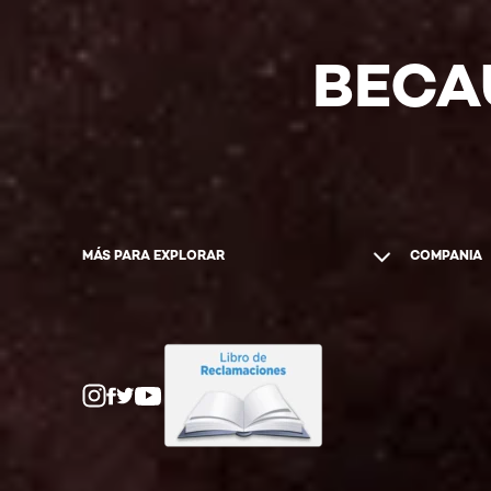
COMPRAR
EN
LÍNEA
BECA
MÁS PARA EXPLORAR
COMPANIA
Twitter
Facebook
YouTube
Instagram