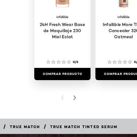
infallible
infallible
24H Fresh Wear Base
Infallible More 
de Maquillaje 230
Concealer 32
Miel Eclat
Oatmeal
0/5
0
COMPRAR PRODUCTO
COMPRAR PRODU
PREVIOUS CARD
NEXT CARD
/
/
TRUE MATCH
TRUE MATCH TINTED SERUM