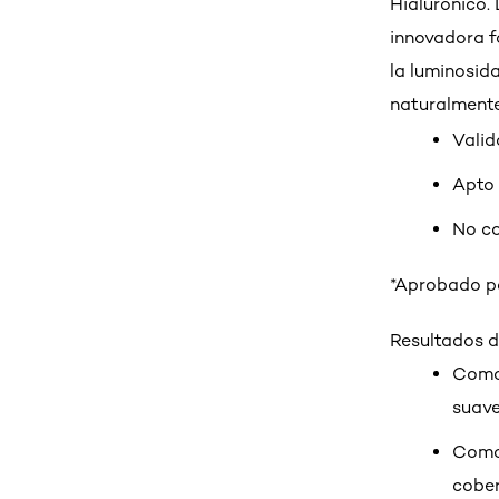
Hialurónico.
innovadora f
la luminosid
naturalmente
Valid
Apto 
No c
*Aprobado po
Resultados d
Como 
suave
Como 
cober