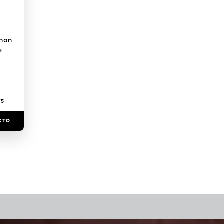
Than
4
/5
CTO