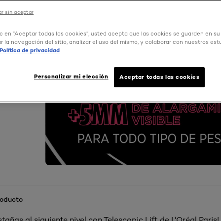
r sin aceptar
ic en “Aceptar todas las cookies”, usted acepta que las cookies se guarden en su
r la navegación del sitio, analizar el uso del mismo, y colaborar con nuestros est
Política de privacidad
Personalizar mi elección
Aceptar todas las cookies
roducto
stañas al siguiente nivel con Telescopic Lift de L'Oréal Paris