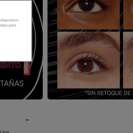
 dispositivo
udios para
! Una