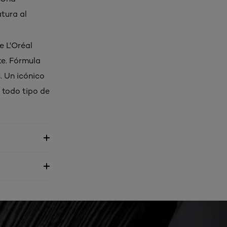
tura al
e L'Oréal
te. Fórmula
. Un icónico
 todo tipo de