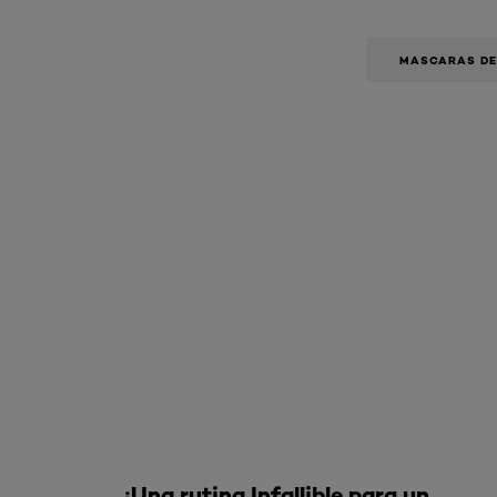
MASCARAS DE
Omitir el slider: false-lash-bambi
¡Una rutina Infallible para un