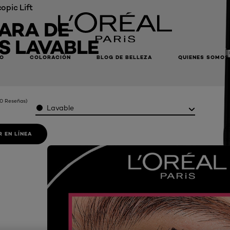
opic Lift
ARA DE
S LAVABLE
LO
COLORACIÓN
BLOG DE BELLEZA
QUIENES SOMOS
(0 Reseñas)
Color
Lavable
 EN LÍNEA