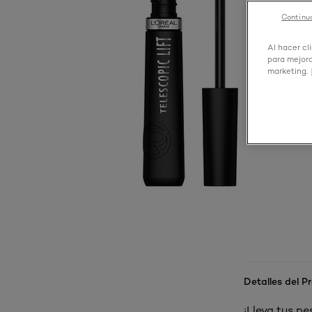
Continua
Al hacer cl
para mejora
marketing.
Detalles del P
¡Lleva tus pe