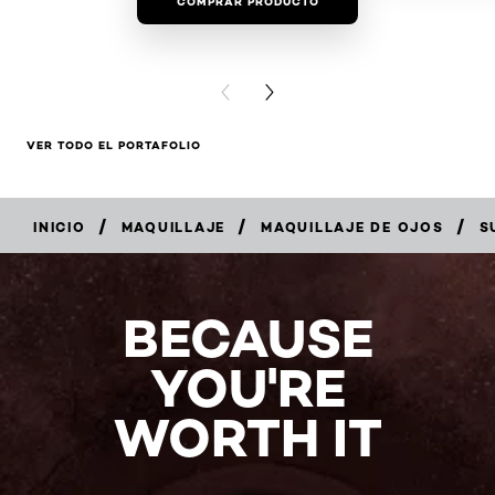
COMPRAR PRODUCTO
COMPRAR 
PREVIOUS CARD
NEXT CARD
VER TODO EL PORTAFOLIO
/
/
/
INICIO
MAQUILLAJE
MAQUILLAJE DE OJOS
S
COMPRAR
EN
LÍNEA
BECAUSE
YOU'RE
WORTH IT