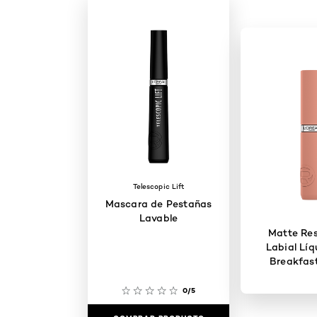
Telescopic Lift
Mascara de Pestañas
Lavable
Matte Res
Labial Líq
Breakfast
0/5