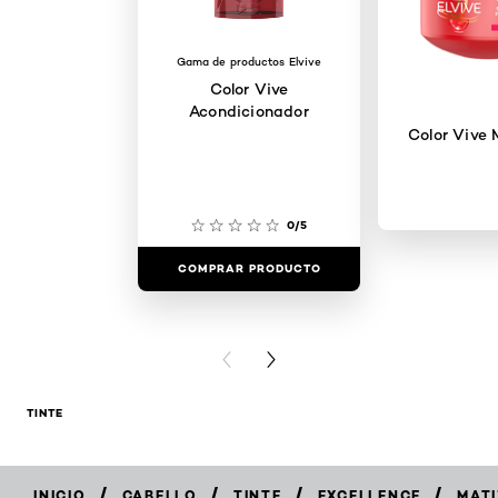
Gama de productos Elvive
Color Vive
Acondicionador
Color Vive 
0/5
COMPRAR PRODUCTO
COMPRAR 
PREVIOUS CARD
NEXT CARD
TINTE
/
/
/
/
INICIO
CABELLO
TINTE
EXCELLENCE
MAT