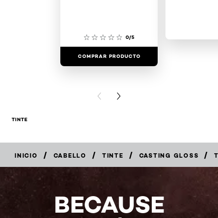
0/5
COMPRAR PRODUCTO
COMPRAR 
PREVIOUS CARD
NEXT CARD
TINTE
/
/
/
/
INICIO
CABELLO
TINTE
CASTING GLOSS
COMPRAR
EN
LÍNEA
BECAUSE