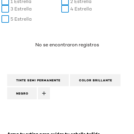
1 Estrella
2 Estrella
3 Estrella
4 Estrella
5 Estrella
No se encontraron registros
TINTE SEMI PERMANENTE
COLOR BRILLANTE
NEGRO
Omitir el slider: Related Products-Coloracion