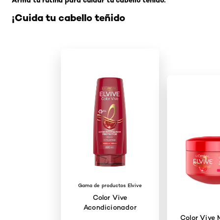
Arma tu rutina para cuidar tu cabello teñido.
¡Cuida tu cabello teñido
Gama de productos Elvive
Color Vive
Acondicionador
Color Vive 