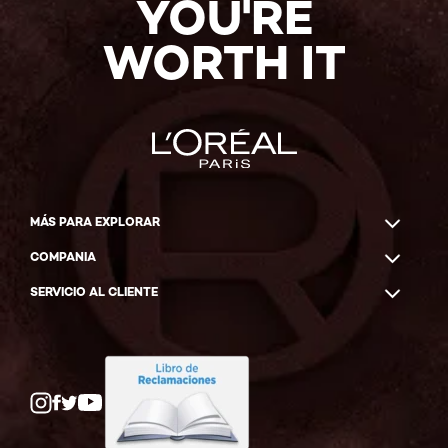
YOU'RE
WORTH IT
MÁS PARA EXPLORAR
COMPANIA
SERVICIO AL CLIENTE
Twitter
Facebook
YouTube
Instagram