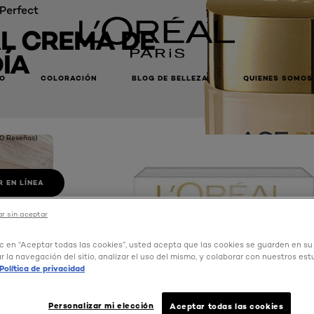
Perfect
L CREMA DE
ÍA
LO
COLORACIÓN
BLOG DE BELLEZA
QUIENES SOMOS
(0 Reseñas)
 EN LÍNEA
r sin aceptar
ic en “Aceptar todas las cookies”, usted acepta que las cookies se guarden en su
r la navegación del sitio, analizar el uso del mismo, y colaborar con nuestros est
Política de privacidad
Personalizar mi elección
Aceptar todas las cookies