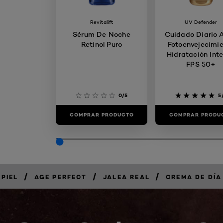
Revitalift
UV Defender
Sérum De Noche
Cuidado Diario 
Retinol Puro
Fotoenvejecimi
Hidratación Int
FPS 50+
0/5
5
COMPRAR PRODUCTO
COMPRAR PRODU
/
/
/
 PIEL
AGE PERFECT
JALEA REAL
CREMA DE DÍA