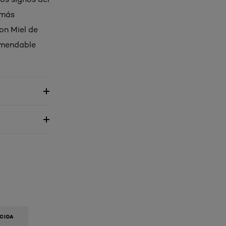
 más
on Miel de
omendable
ÁCIDA