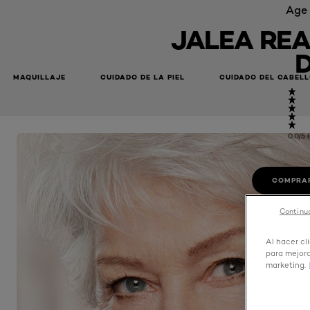
Age 
JALEA REA
D
MAQUILLAJE
CUIDADO DE LA PIEL
CUIDADO DEL CABEL
0.0/5 
COMPRAR
Continua
Al hacer cl
para mejora
marketing.