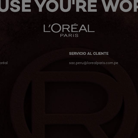
USE YOU'RE WOR
SERVICIO AL CLIENTE
oréal
sac.peru@lorealparis.com.pe