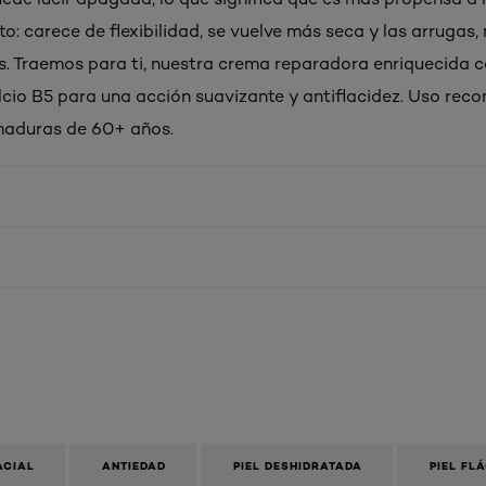
o: carece de flexibilidad, se vuelve más seca y las arrugas,
. Traemos para ti, nuestra crema reparadora enriquecida c
io B5 para una acción suavizante y antiflacidez. Uso rec
maduras de 60+ años.
ACIAL
ANTIEDAD
PIEL DESHIDRATADA
PIEL FL