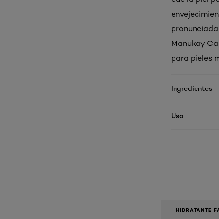
envejecimient
pronunciadas
Manukay Calc
para pieles 
Ingredientes
Uso
HIDRATANTE F