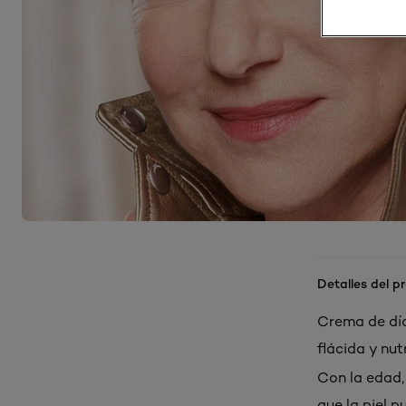
Detalles del p
Crema de día
flácida y nut
Con la edad,
que la piel p