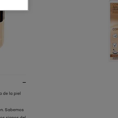
 de la piel
yen. Sabemos
los signos del