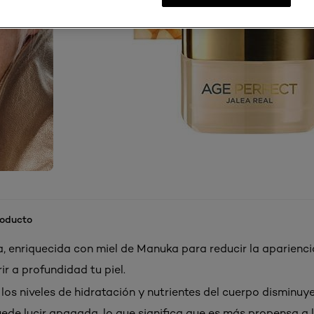
roducto
, enriquecida con miel de Manuka para reducir la apariencia
rir a profundidad tu piel.
 los niveles de hidratación y nutrientes del cuerpo disminu
uede lucir apagada, lo que significa que es más propensa a 