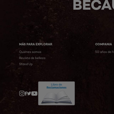
BECA
MÁS PARA EXPLORAR
COMPANIA
Quiénes somos
50 años de l'
Revista de belleza
Stand Up
Twitter
Facebook
YouTube
Instagram