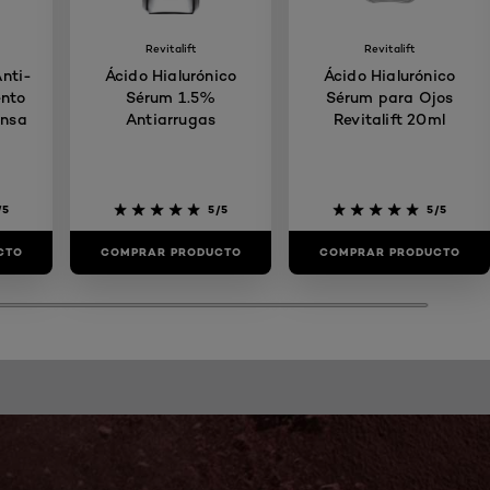
Revitalift
Revitalift
Anti-
Ácido Hialurónico
Ácido Hialurónico
ento
Sérum 1.5%
Sérum para Ojos
ensa
Antiarrugas
Revitalift 20ml
/5
5/5
5/5
CTO
COMPRAR PRODUCTO
COMPRAR PRODUCTO