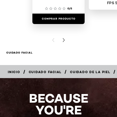
FPS 
0/5
COMPRAR PRODUCTO
COMPRAR 
PREVIOUS CARD
NEXT CARD
CUIDADO FACIAL
/
/
/
INICIO
CUIDADO FACIAL
CUIDADO DE LA PIEL
COMPRAR
EN
LÍNEA
BECAUSE
YOU'RE