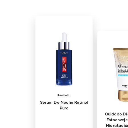
Revitalift
Sérum De Noche Retinol
Puro
Cuidado Dia
Fotoenveje
Hidratació