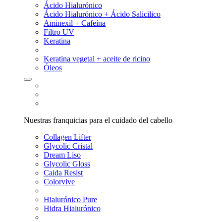
Ácido Hialurónico
Ácido Hialurónico + Ácido Salicilico
Aminexil + Cafeína
Filtro UV
Keratina
Keratina vegetal + aceite de ricino
Óleos
Nuestras franquicias para el cuidado del cabello
Collagen Lifter
Glycolic Cristal
Dream Liso
Glycolic Gloss
Caida Resist
Colorvive
Hialurónico Pure
Hidra Hialurónico