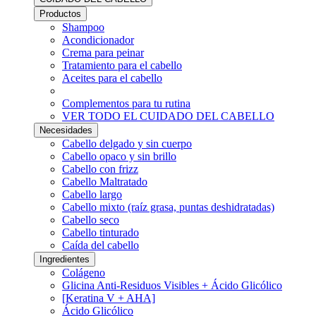
Productos
Shampoo
Acondicionador
Crema para peinar
Tratamiento para el cabello
Aceites para el cabello
Complementos para tu rutina
VER TODO EL CUIDADO DEL CABELLO
Necesidades
Cabello delgado y sin cuerpo
Cabello opaco y sin brillo
Cabello con frizz
Cabello Maltratado
Cabello largo
Cabello mixto (raíz grasa, puntas deshidratadas)
Cabello seco
Cabello tinturado
Caída del cabello
Ingredientes
Colágeno
Glicina Anti-Residuos Visibles + Ácido Glicólico
[Keratina V + AHA]
Ácido Glicólico