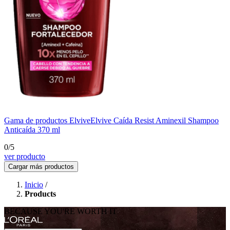
Gama de productos Elvive
Elvive Caída Resist Aminexil Shampoo
Anticaída 370 ml
0/5
ver producto
Cargar más productos
Inicio
/
Products
BECAUSE YOU'RE WORTH IT