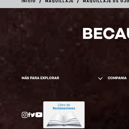
/
/
INICIO
MAQUILLAJE
MAQUILLAJE DE OJ
BECA
MÁS PARA EXPLORAR
COMPANIA
Twitter
Facebook
YouTube
Instagram