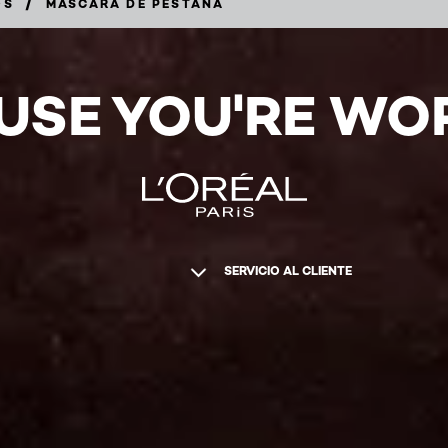
/
OS
MASCARA DE PESTAÑA
USE YOU'RE WOR
SERVICIO AL CLIENTE