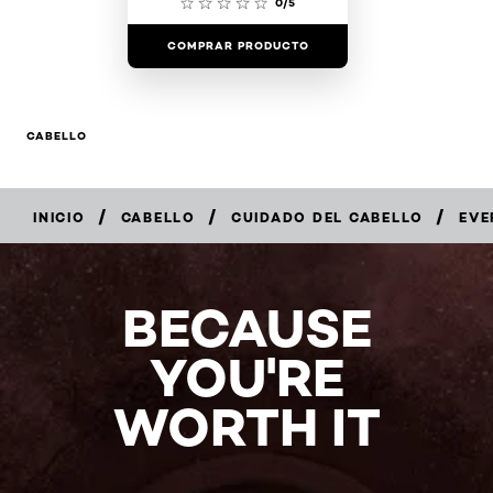
0/5
COMPRAR PRODUCTO
CABELLO
/
/
/
INICIO
CABELLO
CUIDADO DEL CABELLO
EVE
COMPRAR
EN
LÍNEA
BECAUSE
YOU'RE
WORTH IT