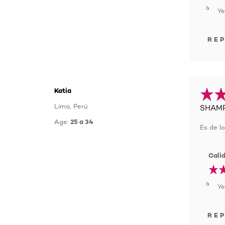
Ye
RE
Katia
Lima, Perú
SHAMP
Age:
25 a 34
Es de l
Cali
Ye
RE