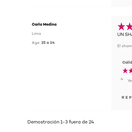
Carla Medina
Lima
UN SH
Age:
25 a 34
El sham
Cali
Ye
RE
Demostración 1-3 fuera de 24