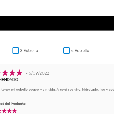
3 Estrella
4 Estrella
- 5/09/2022
MENDADO
tener mi cabello opaco y sin vida. A sentirse vivo, hidratado, liso y sobr
dad del Producto