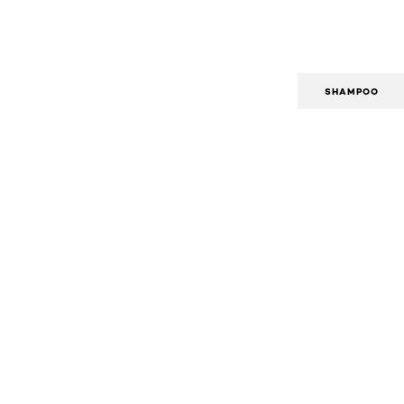
SHAMPOO
Omitir el slider: shampoo