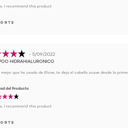
s, I recommend this product
PORTE
- 5/09/2022
OO HIDRAHIALURONICO
o mejor que he usado de Elvive, te deja el cabello suave desde la prime
dad del Producto
s, I recommend this product
PORTE