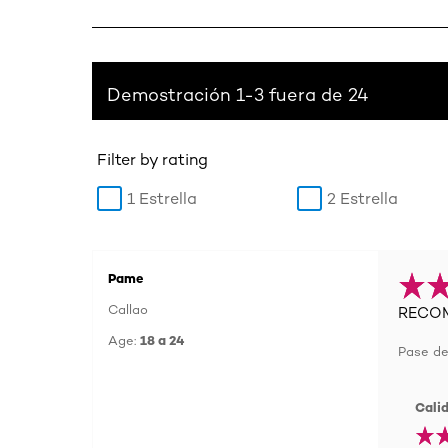
Demostración 1-3 fuera de 24
Filter by rating
1 Estrella
2 Estrella
Pame
Callao
RECO
Age:
18 a 24
Pase de 
Cali