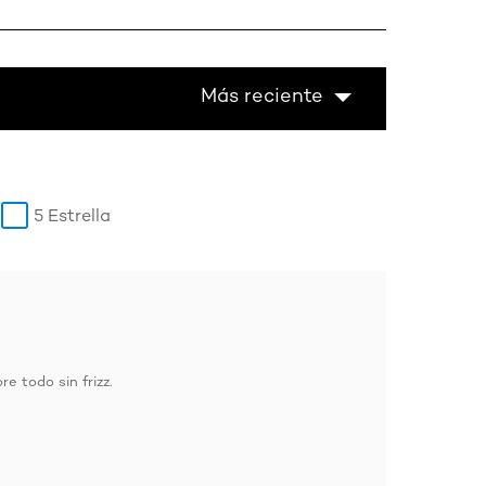
Más reciente
5 Estrella
e todo sin frizz.