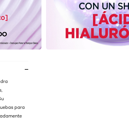
idra
s,
Su
ruebas para
remadamente