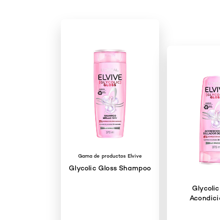
Gama de productos Elvive
Glycolic Gloss Shampoo
Glycolic
Acondici