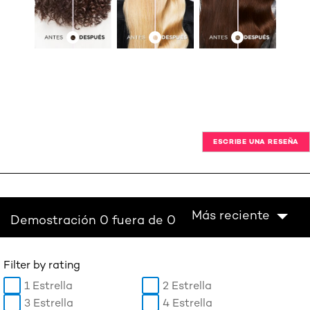
ESCRIBE UNA RESEÑA
Más reciente
Demostración 0 fuera de 0
Filter by rating
1 Estrella
2 Estrella
3 Estrella
4 Estrella