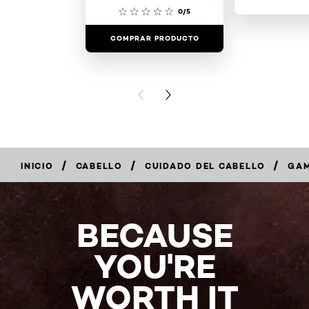
0/5
COMPRAR PRODUCTO
COMPRAR 
PREVIOUS CARD
NEXT CARD
/
/
/
INICIO
CABELLO
CUIDADO DEL CABELLO
GAM
COMPRAR
EN
LÍNEA
BECAUSE
YOU'RE
WORTH IT