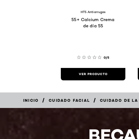
HT5 Antiarrugas
55+ Calcium Crema
de día 55
0/5
VER PRODUCTO
/
/
INICIO
CUIDADO FACIAL
CUIDADO DE LA
BECA