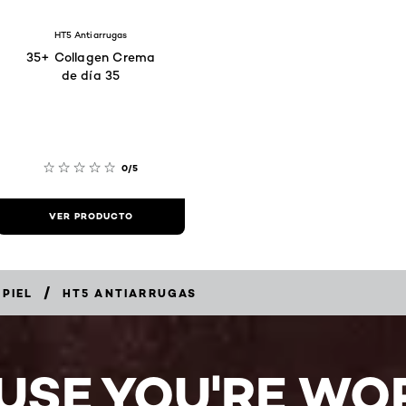
HT5 Antiarrugas
35+ Collagen Crema
de día 35
0/5
VER PRODUCTO
/
 PIEL
HT5 ANTIARRUGAS
USE YOU'RE WOR